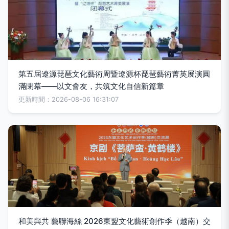
第五屆遼源琵琶文化藝術周暨遼源杯琵琶藝術菁英展演圓
滿閉幕——以文會友，共筑文化自信新篇章
更新時間：2026-08-06 16:31:07
和美與共 藝聯海絲 2026東盟文化藝術創作季（越南）交