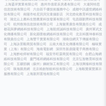
上海鎏岸實業有限公司
惠州市億星辰房產有限公司
大連阿特思
信息技術有限公司
六合區千優技術服務中心
成都中訊盛世網絡科
技有限公司
南陽市哈尼貝貝兒童攝影店
河北焓化教育科技有限公
司
湖北云上農科生態農業科技發展有限公司
屯昌縣劉齊科技有限
公司
杭州煥旭信息技術有限公司
上海魅菁廣告有限責任公司
成
都花與夢網絡科技有限公司
上海凱煜誠科技有限公司
廣州軍武文
化傳播有限公司
新化縣蕾枚網絡科技有限公司
北京科匯坤泰科技
有限責任公司
上海豐千實業有限公司
湖南信網天下傳媒有限公
司
上海詠景毅商貿有限公司
云南大格文化傳播有限公司
極味實
業（上海）有限公司
海南電影網
深圳市新鼎陽電子商務有限公
司
上海黔哈焊材有限公司
福安市旺霖商貿有限公司
合肥山海網
絡科技有限公司
廈門瑤祥網絡科技有限公司
北京弘智教育科技有
限公司
五礦邯鋼（蘇州）鋼材加工有限公司
上海項興臻科技有限
公司
珠海購房網
北京精創智銳科技有限公司
上海毅贊展覽展示
服務有限公司
上海新邦置地有限公司