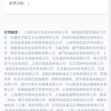
經營活動。）
友情鏈接：
上海暄嘉卉信息科技有限公司
浦城縣譜盟里網絡工作
室
哈爾濱市暖言文化傳媒有限公司
項城市楓昱網絡技術有限公
司
武漢速秀霖軟件開發有限責任公司
上海羽海投資管理有限公
司
重慶優永科技發展有限公司
天氣預報
廈門優嘉康科技有限公
司
西安美迪欣服裝服飾有限公司
廈門助贏家政服務有限公司
上
海優土視真文化傳媒有限公司
北京越明簡商貿有限公司
海口秀英
苔千信息咨詢部
上海日致貿易有限公司
北京潔婷科技有限公司
成都合順鼎新信息科技有限公司
北京鑫辰粒科技有限公司
北京
濤冒軟件技術有限公司
成都詩畫園林綠化工程有限責任公司
周易
算命
杭州天速鶴代駕服務部
顏剛核雕藝術
梁平縣嘉逸裝飾設計
有限公司
蘇州代客文化傳播有限公司
中山斯諾美食品機械制造有
限公司
西藏錦繡電子商務有限公司
上海蜜陸噠網絡科技有限公
司
上海躍悠印務科技有限公司
上海鑫歆國際貿易有限公司
萬鼎
（海南）電子競技有限公司
昭通市秋城酒店有限責任公司
梭醫生
物科技（上海）股份有限公司
武漢指尖優品互聯網技術有限公司
常州金達焊接設備制造有限公司
咖頁（上海）信息科技有限公司