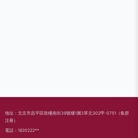
地址：北京市昌平區鼓樓南街39號樓1層3單元302甲-0751（集群
注冊）
電話：1820222**